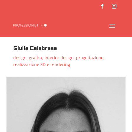
Giulia Calabrese
design
,
grafica
,
interior design
,
progettazione
,
realizzazione 3D e rendering